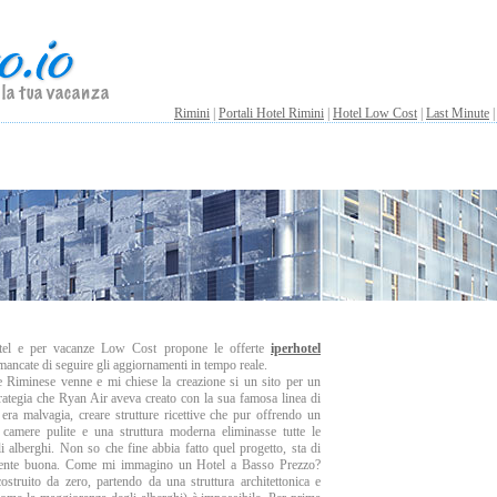
Rimini
|
Portali Hotel Rimini
|
Hotel Low Cost
|
Last Minute
otel e per vacanze Low Cost propone le offerte
iperhotel
mancate di seguire gli aggiornamenti in tempo reale.
 Riminese venne e mi chiese la creazione si un sito per un
rategia che Ryan Air aveva creato con la sua famosa linea di
era malvagia, creare strutture ricettive che pur offrendo un
 camere pulite e una struttura moderna eliminasse tutte le
ali alberghi. Non so che fine abbia fatto quel progetto, sta di
ramente buona. Come mi immagino un Hotel a Basso Prezzo?
struito da zero, partendo da una struttura architettonica e