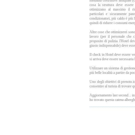
modalità costruttive antiquate 
cosa la struttura deve esser
ottimizzano al massimo il ri
particolari e sicuramente pan
condizionatori, più caldo è più 
quindi di ridurre i consumi energ
Altre cose che ottimizzerei sono
lavoro (per il personale che c
proposito di pulizia. l'Hotel de
giusto indispensabile) deve ess
Il check in Hotel deve essere v
si arriva deve essere necessaria 
Utilizzare un sistema di gestion
più belle località a partire da p
Uno degli obiettivi di prenoto.i
consentire al turista di trovare q
Aggiornamento last second... in 
ho trovato questa catena alberghi