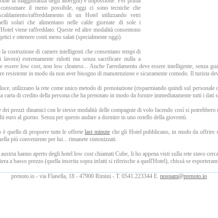
(come la maggioranza degli alberghi) è impossibile. Per prima
e consumare il meno possibile, oggi ci sono tecniche che
scaldamento/raffreddamento di un Hotel utilizzando vetri
nelli solari che alimentano nelle calde giornate di sole i
l'Hotel viene raffreddato. Queste ed altre modalità consentono
etici e ottenere conti meno salati (specialmente oggi).
 la costruzione di camere intelligenti che consentano tempi di
i lavora) estremamente ridotti ma senza sacrificare nulla a
ve essere low cost, non low cleaness... Anche l'arredamento deve essere intelligente, senza guar
ere resistente in modo da non aver bisogno di manutenzione e sicuramente comodo. Il turista de
eloce, utilizzano la rete come unico metodo di prenotazione (risparmiando quindi sul personale 
la carta di credito della persona che ha prenotato in modo da fornire immediatamente tutti i dati 
e dei prezzi dinamici con le stesse modalità delle compagnie di volo facendo così si potrebbero
ochi euro al giorno. Senza per questo andare a dormire in uno ostello della gioventù.
o è quello di proporre tutte le offerte
last minute
che gli Hotel pubblicano, in modo da offrire 
uella più conveniente per lui... rimanete sintonizzati.
austria hanno aperto degli hotel low cost chiamati Cube, li ho appena visti sulla rete stavo cer
era a basso prezzo (quella inserita sopra infatti si riferische a quell'Hotel), chissà se esporterann
prenoto.io - via Flanella, 18 - 47900 Rimini - T. 0541.223344 E.
nospam@prenoto.io