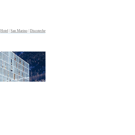
|
Hotel
|
San Marino
|
Discoteche