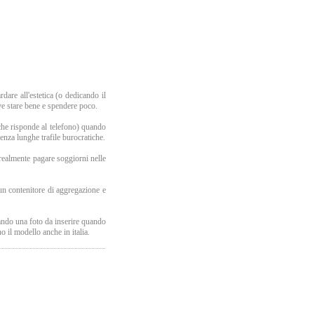
dare all'estetica (o dedicando il
ve stare bene e spendere poco.
che risponde al telefono) quando
senza lunghe trafile burocratiche.
 realmente pagare soggiorni nelle
un contenitore di aggregazione e
cando una foto da inserire quando
o il modello anche in italia.